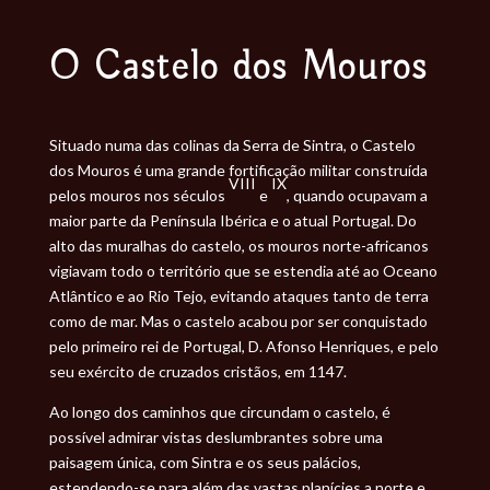
O Castelo dos Mouros
Situado numa das colinas da Serra de Sintra, o Castelo
dos Mouros é uma grande fortificação militar construída
VIII
IX
pelos mouros nos séculos
e
, quando ocupavam a
maior parte da Península Ibérica e o atual Portugal. Do
alto das muralhas do castelo, os mouros norte-africanos
vigiavam todo o território que se estendia até ao Oceano
Atlântico e ao Rio Tejo, evitando ataques tanto de terra
como de mar. Mas o castelo acabou por ser conquistado
pelo primeiro rei de Portugal, D. Afonso Henriques, e pelo
seu exército de cruzados cristãos, em 1147.
Ao longo dos caminhos que circundam o castelo, é
possível admirar vistas deslumbrantes sobre uma
paisagem única, com Sintra e os seus palácios,
estendendo-se para além das vastas planícies a norte e