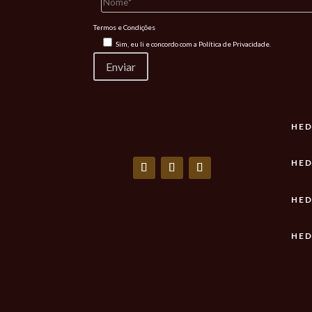
Termos e Condições
Sim, eu li e concordo com a
Política de Privacidade.
HED
HED
HED
HED