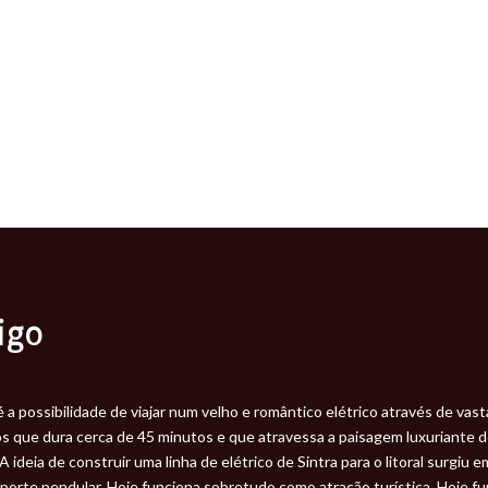
igo
 a possibilidade de viajar num velho e romântico elétrico através de vas
s que dura cerca de 45 minutos e que atravessa a paisagem luxuriante de
eia de construir uma linha de elétrico de Sintra para o litoral surgiu em
orte pendular. Hoje funciona sobretudo como atração turística. Hoje fu