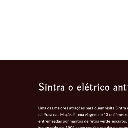
Sintra o elétrico ant
Uma das maiores atrações para quem visita Sintra é
da Praia das Maçãs. É uma viagem de 13 quilómetro
entremeadas por mantos de fetos verde-escuros. A id
inaugurado em 1904 como serviço regular de transp