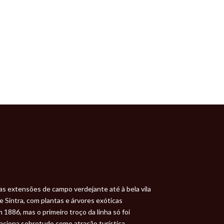
tas extensões de campo verdejante até à bela vila
 Sintra, com plantas e árvores exóticas
 1886, mas o primeiro troço da linha só foi
nciona sobretudo como atração turística.