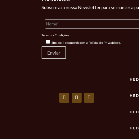
Subscreva a nossa Newsletter para se manter a pa
Termos e Condições
Sim, eu li e concordo com a
Política de Privacidade.
HED
HED
HED
HED