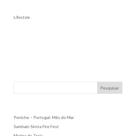
Cabo Carvoeiro e o seu farol
Lifestyle
Cabo Carvoeiro e o seu farol O Cabo Carvoeiro é um
promontório de cortar a respiração, situado na
acidentada costa ocidental de Portugal, não muito longe
da cidade de Peniche. Destacando-se no Oceano
Atlântico, é uma sentinela de beleza natural e interesse
geológico....
Pesquisar
Recent Posts
Peniche – Portugal: Mês do Mar
Samhain Sintra Fire Fest
Marina de Troia