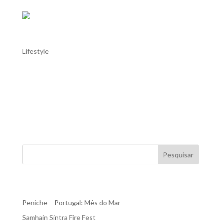
Troia: Praia do Bico das Lulas
Lifestyle
Troia: Praia do Bico das Lulas Bico das Lulas,situado na
Península de Troia, é uma praia deslumbrante, conhecida
pelas suas areias finas e brancas e pelas suas águas
calmas, quase sem ondas, ideais para uma experiência
relaxante. A praia tem um extenso areal rodeado...
Pesquisar
Recent Posts
Peniche – Portugal: Mês do Mar
Samhain Sintra Fire Fest