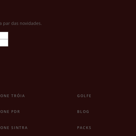
a par das novidades.
ONE TRÓIA
GOLFE
ONE PDR
BLOG
ONE SINTRA
PACKS