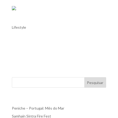
O deslumbrante Palácio de Monserrate
Lifestyle
O deslumbrante Palácio de Monserrate O Palácio de
Monserrate é um elegante palácio do século XIX situado
nas imediações de Sintra. É famoso pelo seu estilo
arquitetónico eclético, misturando elementos de estilo
gótico, indiano e mourisco. O palácio está situado no...
Pesquisar
Recent Posts
Peniche – Portugal: Mês do Mar
Samhain Sintra Fire Fest