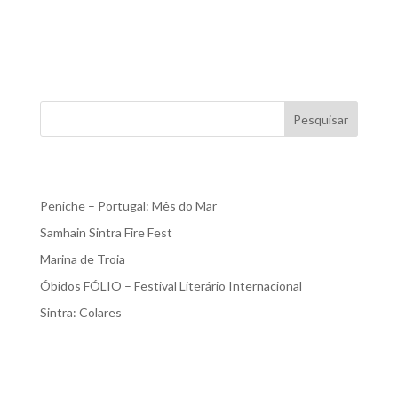
descontraído. Situada a sul de Lisboa, esta região idílica
possui praias imaculadas, dunas de areia ondulantes...
« Older Entries
Pesquisar
Recent Posts
Peniche – Portugal: Mês do Mar
Samhain Sintra Fire Fest
Marina de Troia
Óbidos FÓLIO – Festival Literário Internacional
Sintra: Colares
Recent Comments
Nenhum comentário para mostrar.