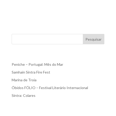
verdadeiramente chamados de “intocados” como Tróia.
Desde tempos imemoriais, esta península de cortar a
respiração permanece praticamente intocada pela
civilização. De facto, foi só na última parte do século...
Pesquisar
Recent Posts
Peniche – Portugal: Mês do Mar
Samhain Sintra Fire Fest
Marina de Troia
Óbidos FÓLIO – Festival Literário Internacional
Sintra: Colares
Recent Comments