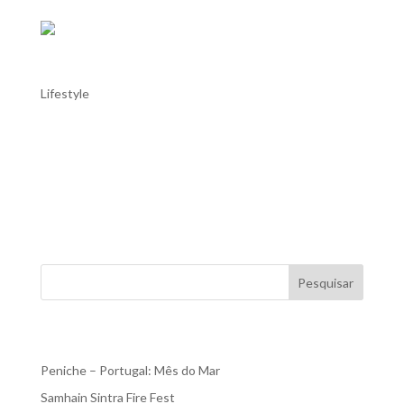
Festival de Ópera de Óbidos
Lifestyle
Festival de Ópera de Óbidos A edição de 2024 do muito
aguardado Festival de Ópera de Óbidos (FOO) decorrerá
de 6 a 15 de setembro. A abertura será com a ópera de
tango “María de Buenos Aires”, de Astor Piazzolla, com
libreto do poeta uruguaio-argentino Horacio Ferrer....
Pesquisar
Recent Posts
Peniche – Portugal: Mês do Mar
Samhain Sintra Fire Fest