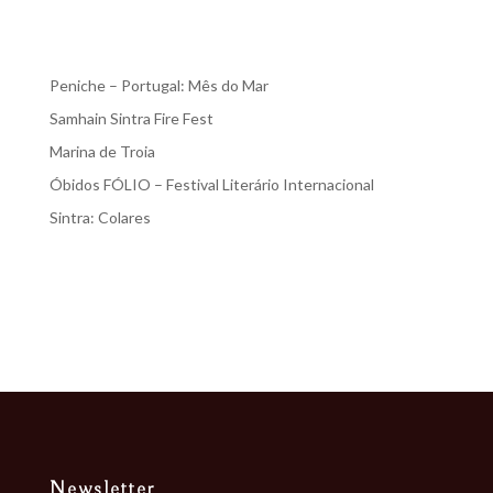
Recent Posts
Peniche – Portugal: Mês do Mar
Samhain Sintra Fire Fest
Marina de Troia
Óbidos FÓLIO – Festival Literário Internacional
Sintra: Colares
Recent Comments
Nenhum comentário para mostrar.
Newsletter