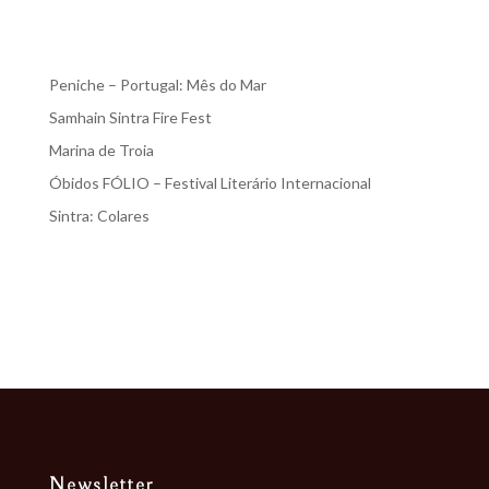
Recent Posts
Peniche – Portugal: Mês do Mar
Samhain Sintra Fire Fest
Marina de Troia
Óbidos FÓLIO – Festival Literário Internacional
Sintra: Colares
Recent Comments
Nenhum comentário para mostrar.
Newsletter