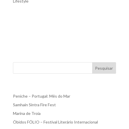
Lifestyle
Go everywhere but start here: Sejam bem-vindos ao
Hedone! Numa época em que o turismo se proletarizou e
uma boa fatia da população mundial “ganhou asas
”Sobretudo depois do Covid) acomodando-se por todo o
lado à conta da acessibilidade dos voos e do génio do
airbnb, o...
Pesquisar
Recent Posts
Peniche – Portugal: Mês do Mar
Samhain Sintra Fire Fest
Marina de Troia
Óbidos FÓLIO – Festival Literário Internacional