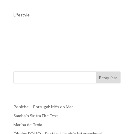
Óbidos – a vila mais encantadora de
Portugal
Lifestyle
Óbidos – a vila mais encantadora de Portugal A vila
medieval de Óbidos é simplesmente um dos sítios mais
bonitos e encantadores para visitar em Portugal. O seu
bem preservado castelo remonta à ocupação romana de
Portugal, mas a sua configuração atual é mourisca...
Pesquisar
Recent Posts
Peniche – Portugal: Mês do Mar
Samhain Sintra Fire Fest
Marina de Troia
Óbidos FÓLIO – Festival Literário Internacional